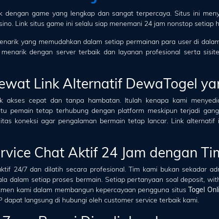
ik dengan game yang lengkap dan sangat terpercaya. Situs ini men
casino. Link situs game ini selalu siap menemani 24 jam nonstop setiap 
r menarik yang memudahkan dalam setiap permainan para user di dala
enarik dengan server terbaik dan layanan profesional serta sisi
wat Link Alternatif DewaTogel yan
 akses cepat dan tanpa hambatan. Itulah kenapa kami menyediakan
ntu pemain tetap terhubung dengan platform meskipun terjadi ga
itas koneksi agar pengalaman bermain tetap lancar. Link alternatif i
vice Chat Aktif 24 Jam dengan Ti
aktif 24/7 dan dilatih secara profesional. Tim kami bukan sekadar a
 dalam setiap proses bermain. Setiap pertanyaan soal deposit, wit
omitmen kami dalam membangun kepercayaan pengguna situs
Togel Onl
 dapat langsung di hubungi oleh customer service terbaik kami.