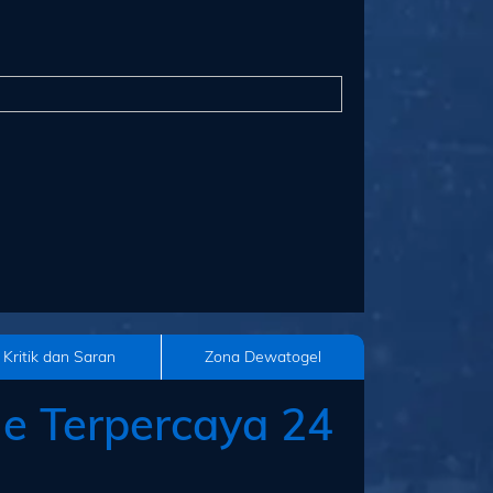
Kritik dan Saran
Zona Dewatogel
ne Terpercaya 24