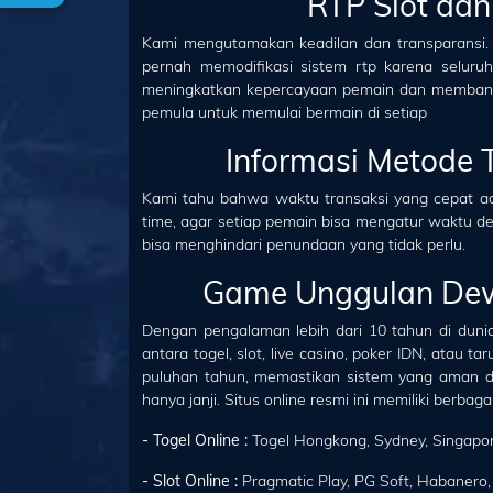
RTP Slot dan
Kami mengutamakan keadilan dan transparansi. 
pernah memodifikasi sistem rtp karena selur
meningkatkan kepercayaan pemain dan membantu
pemula untuk memulai bermain di setiap
Informasi Metode 
Kami tahu bahwa waktu transaksi yang cepat ada
time, agar setiap pemain bisa mengatur waktu dep
bisa menghindari penundaan yang tidak perlu.
Game Unggulan DewaT
Dengan pengalaman lebih dari 10 tahun di dunia
antara togel, slot, live casino, poker IDN, atau
puluhan tahun, memastikan sistem yang aman da
hanya janji. Situs online resmi ini memiliki berb
- Togel Online :
Togel Hongkong, Sydney, Singapore,
- Slot Online :
Pragmatic Play, PG Soft, Habanero, 