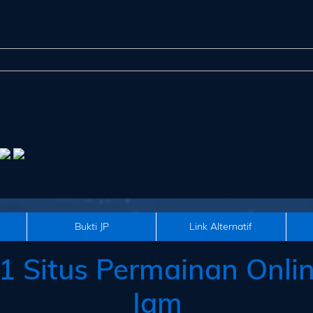
Bukti JP
Link Alternatif
1 Situs Permainan Onli
Jam