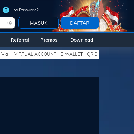
Lupa Password?
DAFTAR
Referral
Promosi
Download
L ACCOUNT - E-WALLET - QRIS (SCAN BARCODE). Link Alternatif 